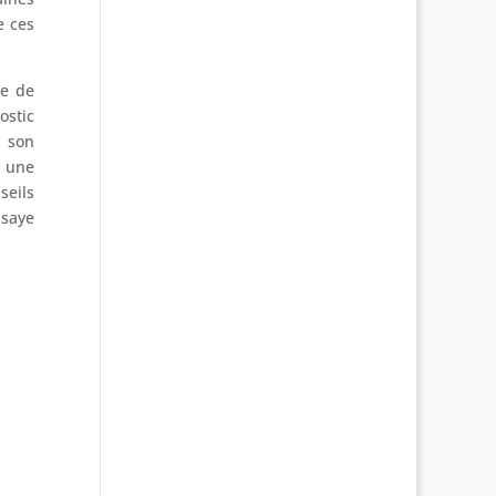
e ces
pe de
ostic
 son
r une
seils
ssaye