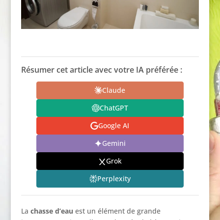
Résumer cet article avec votre IA préférée :
Claude
ChatGPT
Google AI
Gemini
Grok
Perplexity
La
chasse d’eau
est un élément de grande