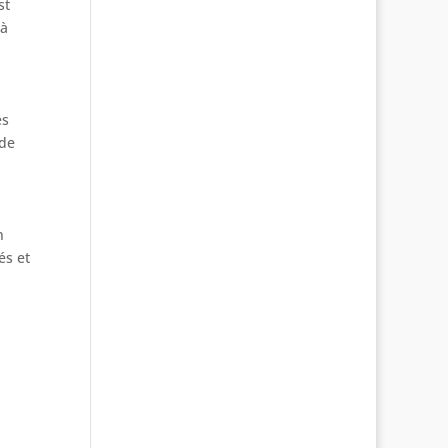
st
 à
es
 de
n
és et